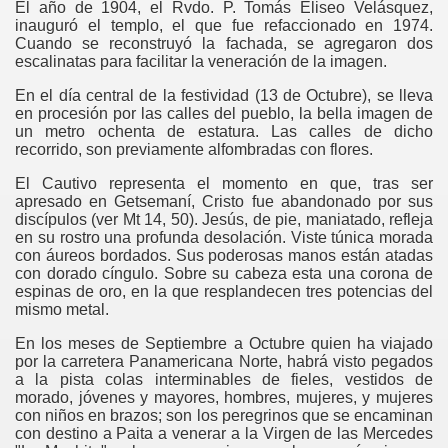
El año de 1904, el Rvdo. P. Tomás Eliseo Velásquez,
inauguró el templo, el que fue refaccionado en 1974.
Cuando se reconstruyó la fachada, se agregaron dos
escalinatas para facilitar la veneración de la imagen.
En el día central de la festividad (13 de Octubre), se lleva
en procesión por las calles del pueblo, la bella imagen de
un metro ochenta de estatura. Las calles de dicho
recorrido, son previamente alfombradas con flores.
El Cautivo representa el momento en que, tras ser
apresado en Getsemaní, Cristo fue abandonado por sus
discípulos (ver Mt 14, 50). Jesús, de pie, maniatado, refleja
en su rostro una profunda desolación. Viste túnica morada
con áureos bordados. Sus poderosas manos están atadas
con dorado cíngulo. Sobre su cabeza esta una corona de
espinas de oro, en la que resplandecen tres potencias del
mismo metal.
En los meses de Septiembre a Octubre quien ha viajado
por la carretera Panamericana Norte, habrá visto pegados
a la pista colas interminables de fieles, vestidos de
morado, jóvenes y mayores, hombres, mujeres, y mujeres
con niños en brazos; son los peregrinos que se encaminan
con destino a Paita a venerar a la Virgen de las Mercedes