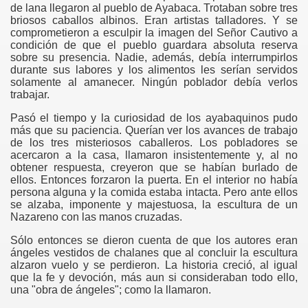
de lana llegaron al pueblo de Ayabaca. Trotaban sobre tres
briosos caballos albinos. Eran artistas talladores. Y se
comprometieron a esculpir la imagen del Señor Cautivo a
condición de que el pueblo guardara absoluta reserva
sobre su presencia. Nadie, además, debía interrumpirlos
durante sus labores y los alimentos les serían servidos
solamente al amanecer. Ningún poblador debía verlos
trabajar.
Pasó el tiempo y la curiosidad de los ayabaquinos pudo
más que su paciencia. Querían ver los avances de trabajo
de los tres misteriosos caballeros. Los pobladores se
NTO DEL BAUTISMO Y DEL MATRIMONIO
acercaron a la casa, llamaron insistentemente y, al no
obtener respuesta, creyeron que se habían burlado de
ellos. Entonces forzaron la puerta. En el interior no había
persona alguna y la comida estaba intacta. Pero ante ellos
se alzaba, imponente y majestuosa, la escultura de un
Nazareno con las manos cruzadas.
Sólo entonces se dieron cuenta de que los autores eran
ángeles vestidos de chalanes que al concluir la escultura
ino Tumbes
alzaron vuelo y se perdieron. La historia creció, al igual
que la fe y devoción, más aun si consideraban todo ello,
una "obra de ángeles"; como la llamaron.